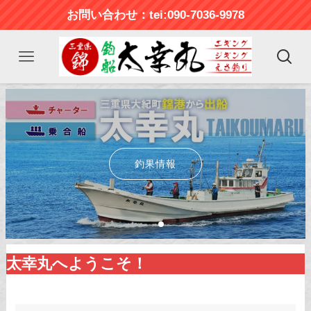
お問い合わせ：tei:090-7036-9978
太幸丸
太幸丸
又、釣りに来たくなる！！
又、釣りに来たくなる！！
釣果情報
釣果情報
最新釣果情報
最新釣果情報
太幸丸へようこそ！