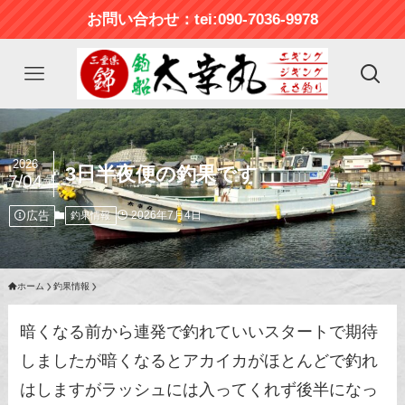
お問い合わせ：tei:090-7036-9978
2026
3日半夜便の釣果です
7/04
広告
2026年7月4日
釣果情報
ホーム
釣果情報
暗くなる前から連発で釣れていいスタートで期待
しましたが暗くなるとアカイカがほとんどで釣れ
はしますがラッシュには入ってくれず後半になっ