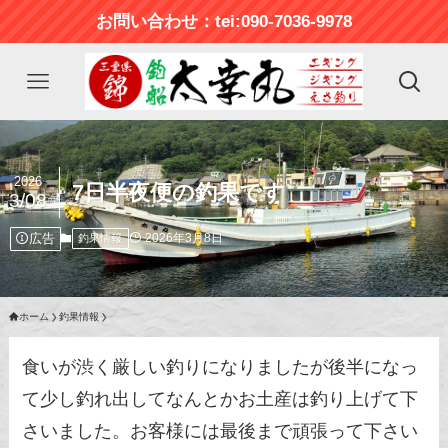
お問い合わせ：tei:090-7036-9978
2026
7日半夜便の釣果です
3/08
広告
2026年3月8日
釣果情報
ホーム
釣果情報
食いが渋く厳しい釣りになりましたが後半になっ
て少し釣れ出してなんとかお土産は釣り上げて下
さいました。お客様には最後まで頑張って下さい