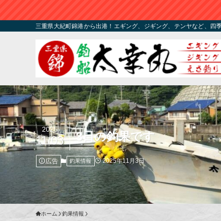
三重県大紀町錦港から出港！エギング、ジギング、テンヤなど、四
2025
3日の釣果です
11/03
広告
2025年11月3日
釣果情報
ホーム
釣果情報