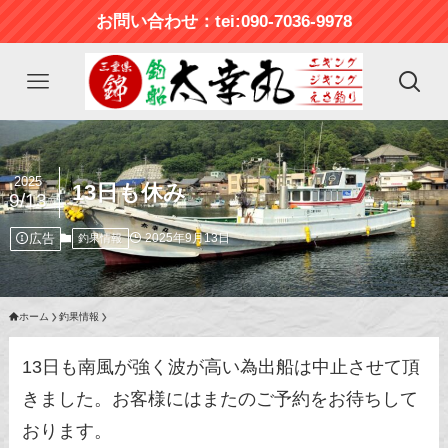
お問い合わせ：tei:090-7036-9978
2025
13日も休み
9/13
広告
2025年9月13日
釣果情報
ホーム
釣果情報
13日も南風が強く波が高い為出船は中止させて頂
きました。お客様にはまたのご予約をお待ちして
おります。