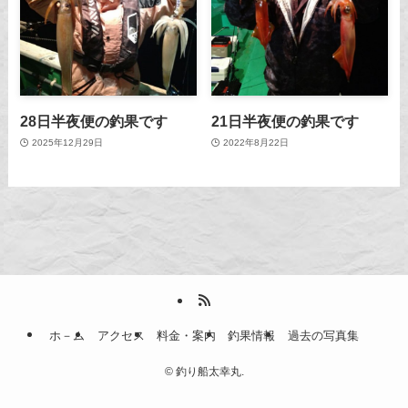
28日半夜便の釣果です
21日半夜便の釣果です
2025年12月29日
2022年8月22日
ホ－ム
アクセス
料金・案内
釣果情報
過去の写真集
©
釣り船太幸丸.