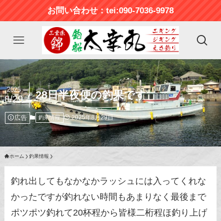
お問い合わせ：tei:090-7036-9978
2025
28日半夜便の釣果です
8/29
広告
2025年8月29日
釣果情報
ホーム
釣果情報
釣れ出してもなかなかラッシュには入ってくれな
かったですが釣れない時間もあまりなく最後まで
ポツポツ釣れて20杯程から皆様二桁程ほ釣り上げ