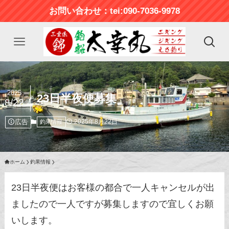
お問い合わせ：tei:090-7036-9978
2025
23日半夜便募集
8/22
広告
2025年8月22日
釣果情報
ホーム
釣果情報
23日半夜便はお客様の都合で一人キャンセルが出
ましたので一人ですが募集しますので宜しくお願
いします。