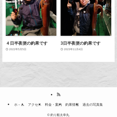
４日半夜便の釣果です
3日半夜便の釣果です
2022年5月5日
2023年11月4日
ホ－ム
アクセス
料金・案内
釣果情報
過去の写真集
©
釣り船太幸丸.