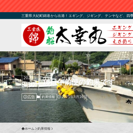
三重県大紀町錦港から出港！エギング、ジギング、テンヤなど、四
2025
16日午前便の釣果です
8/16
広告
2025年8月16日
釣果情報
ホーム
釣果情報