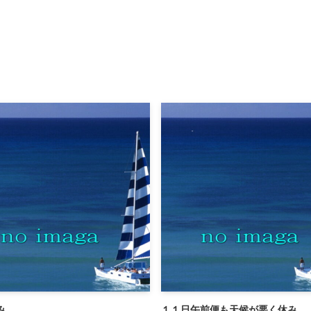
み
１１日午前便も天候が悪く休み