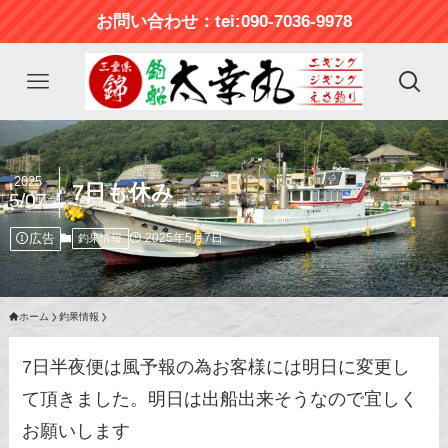
お問い合わせ：tei:090-7036-9978
2025
7日も休み
5/07
広告
2025年5月7日
釣果情報
ホーム
釣果情報
7日半夜便は風予報の為お客様には明日に変更し
て頂きました。明日は出船出来そうなので宜しく
お願いします