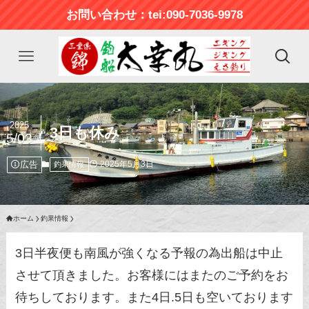
お問い合わせ：tei:090-7036-9978
2025
3日も休み
5/03
広告
2025年5月3日
釣果情報
ホーム
釣果情報
3日半夜便も南風が強くなる予報の為出船は中止
させて頂きました。お客様にはまたのご予約をお
待ちしております。また4日.5日も空いております