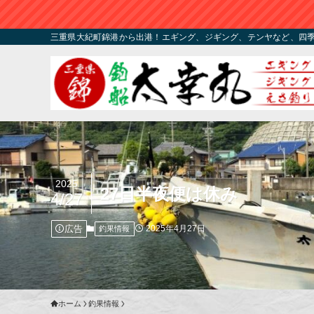
三重県大紀町錦港から出港！エギング、ジギング、テンヤなど、四
2025
27日半夜便は休み
4/27
広告
2025年4月27日
釣果情報
ホーム
釣果情報