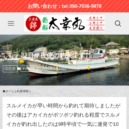
お問い合わせ：tei:090-7036-9978
2025
22日半夜便の釣果です
3/23
広告
2025年3月23日
釣果情報
ホーム
釣果情報
スルメイカが早い時間から釣れて期待しましたが
その後はアカイカがポツポツ釣れる程度でスルメ
イカが釣れ出したのは9時半頃で一気に連発で10