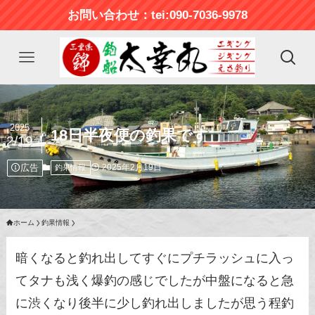
お問い合わせ：tei:090-7036-9978
2025
18日半夜便の釣果です
2/19
広告
2025年2月19日
釣果情報
ホーム
釣果情報
暗くなると釣れ出してすぐにプチラッシュに入っ
てタナも浅く爆釣の感じでしたが中盤になると急
に渋くなり後半に少し釣れ出しましたが思う程釣