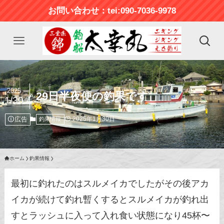
お問い合わせ：tei:090-7036-9978
2025
29日半夜便の釣果です
1/30
広告
2025年1月30日
釣果情報
ホーム
釣果情報
最初に釣れたのはスルメイカでしたがその後アカ
イカが続けて釣れ暫くするとスルメイカが釣れ出
すとラッシュに入って入れ食い状態になり45杯〜