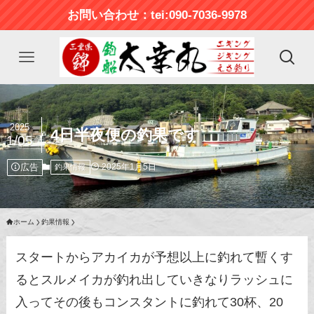
お問い合わせ：tei:090-7036-9978
2025
4日半夜便の釣果です
1/05
広告
2025年1月5日
釣果情報
ホーム
釣果情報
スタートからアカイカが予想以上に釣れて暫くす
るとスルメイカが釣れ出していきなりラッシュに
入ってその後もコンスタントに釣れて30杯、20