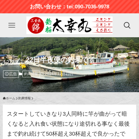
お問い合わせ：tei:090-7036-9978
2024
22日半夜便の釣果です
12/23
広告
2024年12月23日
釣果情報
ホーム
釣果情報
スタートしていきなり3人同時に竿が曲がって暗
くなると入れ食い状態になり途切れる事なく最後
まで釣れ続けて50杯超え30杯超えで良かったで