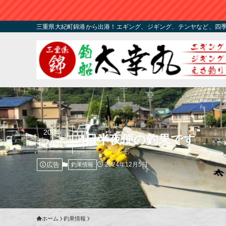
三重県大紀町錦港から出港！エギング、ジギング、テンヤなど、四
2024
4日半夜便の釣果です
12/05
広告
2024年12月5日
釣果情報
ホーム
釣果情報