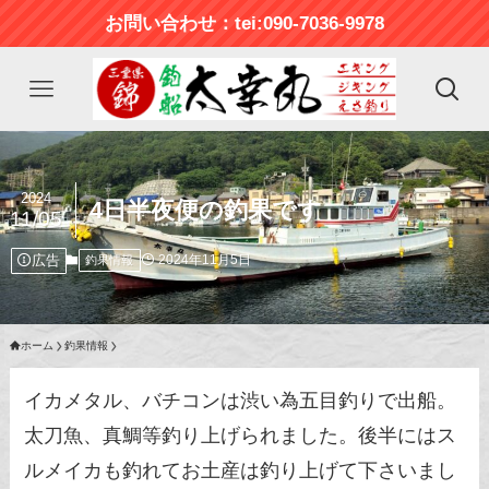
お問い合わせ：tei:090-7036-9978
2024
4日半夜便の釣果です
11/05
広告
2024年11月5日
釣果情報
ホーム
釣果情報
イカメタル、バチコンは渋い為五目釣りで出船。
太刀魚、真鯛等釣り上げられました。後半にはス
ルメイカも釣れてお土産は釣り上げて下さいまし