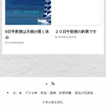
6日半夜便は天候が悪く休
２０日午前便の釣果です
み
2016年11月20日
2018年6月6日
ホ－ム
アクセス
料金・案内
釣果情報
過去の写真集
©
釣り船太幸丸.