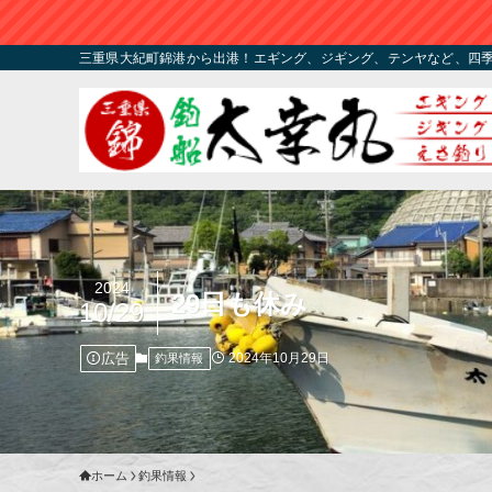
三重県大紀町錦港から出港！エギング、ジギング、テンヤなど、四
2024
29日も休み
10/29
広告
2024年10月29日
釣果情報
ホーム
釣果情報