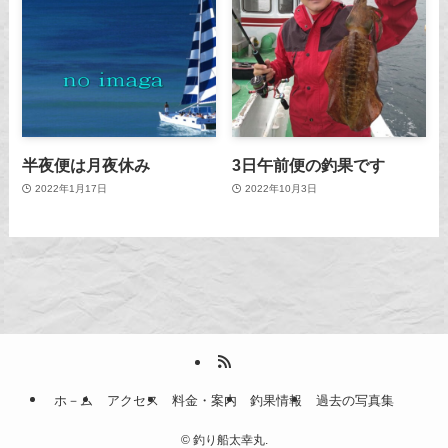
半夜便は月夜休み
3日午前便の釣果です
2022年1月17日
2022年10月3日
ホ－ム
アクセス
料金・案内
釣果情報
過去の写真集
©
釣り船太幸丸.