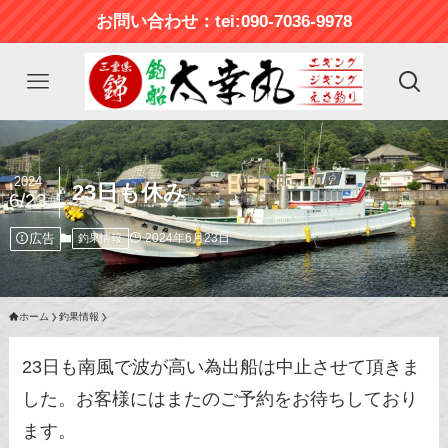
お問い合わせ：tei:090-7036-9978
2024
23日も休み
6/23
広告
2024年6月23日
釣果情報
ホーム
釣果情報
23日も南風で波が高い為出船は中止させて頂きま
した。お客様にはまたのご予約をお待ちしており
ます。