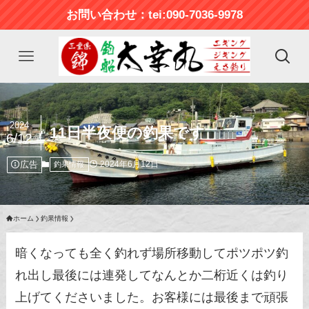
お問い合わせ：tei:090-7036-9978
2024
11日半夜便の釣果です
6/12
広告
2024年6月12日
釣果情報
ホーム
釣果情報
暗くなっても全く釣れず場所移動してポツポツ釣
れ出し最後には連発してなんとか二桁近くは釣り
上げてくださいました。お客様には最後まで頑張