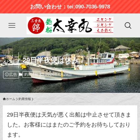
お問い合わせ：tei:090-7036-9978
2024
29日半夜便は休み
4/29
広告
2024年4月29日
釣果情報
ホーム
釣果情報
29日半夜便は天気が悪く出船は中止させて頂きま
した。お客様にはまたのご予約をお待ちしており
ます。