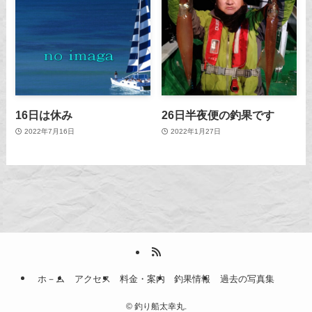
16日は休み
26日半夜便の釣果です
2022年7月16日
2022年1月27日
ホ－ム
アクセス
料金・案内
釣果情報
過去の写真集
©
釣り船太幸丸.