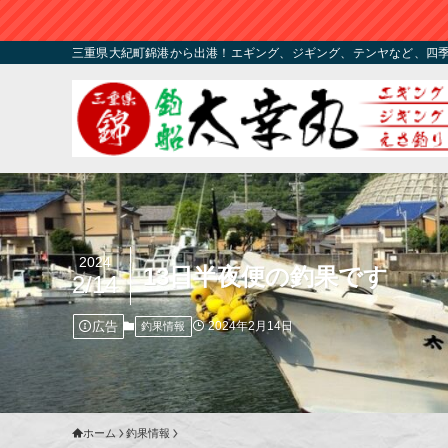
三重県大紀町錦港から出港！エギング、ジギング、テンヤなど、四
2024
13日半夜便の釣果です
2/14
広告
2024年2月14日
釣果情報
ホーム
釣果情報