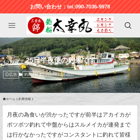
お問い合わせ：tei:090-7036-9978
2023
25日半夜便の釣果です
12/26
広告
2023年12月26日
釣果情報
ホーム
釣果情報
月夜の為食いが渋かったですが前半はアカイカが
ポツポツ釣れて中盤からはスルメイカが連発まで
は行かなかったですがコンスタントに釣れて皆様