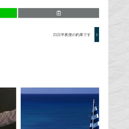
21日半夜便の釣果です