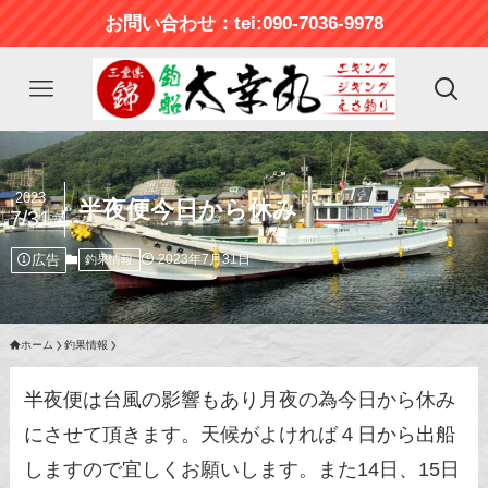
お問い合わせ：tei:090-7036-9978
2023
半夜便今日から休み
7/31
広告
2023年7月31日
釣果情報
ホーム
釣果情報
半夜便は台風の影響もあり月夜の為今日から休み
にさせて頂きます。天候がよければ４日から出船
しますので宜しくお願いします。また14日、15日