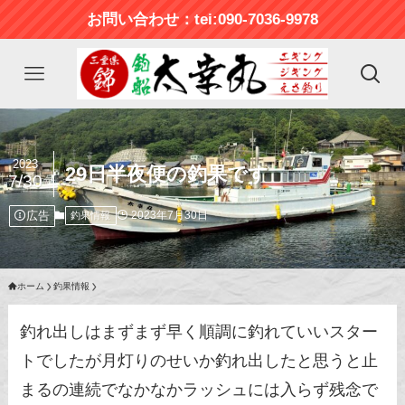
お問い合わせ：tei:090-7036-9978
2023
29日半夜便の釣果です
7/30
広告
2023年7月30日
釣果情報
ホーム
釣果情報
釣れ出しはまずまず早く順調に釣れていいスター
トでしたが月灯りのせいか釣れ出したと思うと止
まるの連続でなかなかラッシュには入らず残念で