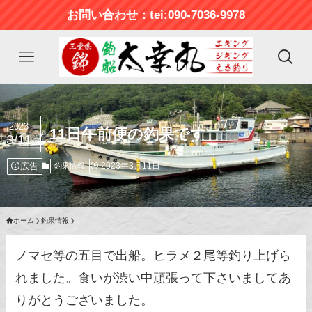
お問い合わせ：tei:090-7036-9978
2023
11日午前便の釣果です
3/11
広告
2023年3月11日
釣果情報
ホーム
釣果情報
ノマセ等の五目で出船。ヒラメ２尾等釣り上げら
れました。食いが渋い中頑張って下さいましてあ
りがとうございました。