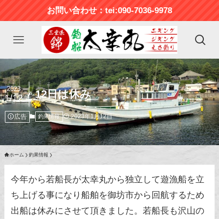
お問い合わせ：tei:090-7036-9978
2023
12日は休み
1/12
広告
2023年1月12日
釣果情報
ホーム
釣果情報
今年から若船長が太幸丸から独立して遊漁船を立
ち上げる事になり船舶を御坊市から回航するため
出船は休みにさせて頂きました。若船長も沢山の