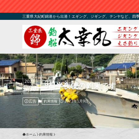
三重県大紀町錦港から出港！エギング、ジギング、テンヤなど、四
2023
8日半夜便の釣果です
1/09
広告
2023年1月9日
釣果情報
ホーム
釣果情報