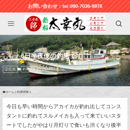
お問い合わせ：tei:090-7036-9978
2023
6日半夜便の釣果です
1/07
広告
2023年1月7日
釣果情報
ホーム
釣果情報
今日も早い時間からアカイカが釣れ出してコンス
タントに釣れてスルメイカも入って来ていいスタ
ートでしたがやはり月灯りで食いも渋くなり後半