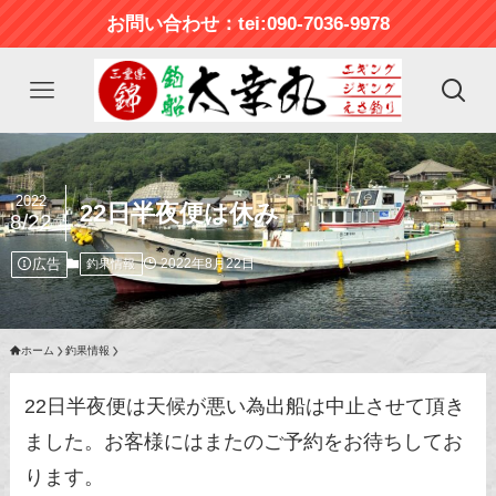
お問い合わせ：tei:090-7036-9978
2022
22日半夜便は休み
8/22
広告
2022年8月22日
釣果情報
ホーム
釣果情報
22日半夜便は天候が悪い為出船は中止させて頂き
ました。お客様にはまたのご予約をお待ちしてお
ります。