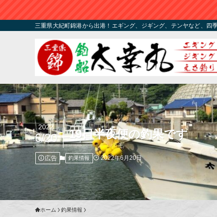
三重県大紀町錦港から出港！エギング、ジギング、テンヤなど、四
2022
19日半夜便の釣果です
6/20
広告
2022年6月20日
釣果情報
ホーム
釣果情報