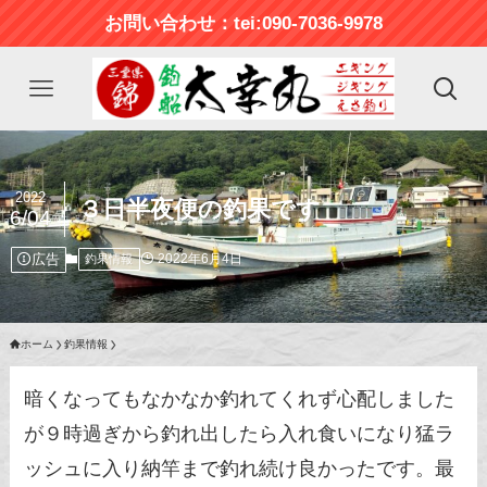
お問い合わせ：tei:090-7036-9978
2022
３日半夜便の釣果です
6/04
広告
2022年6月4日
釣果情報
ホーム
釣果情報
暗くなってもなかなか釣れてくれず心配しました
が９時過ぎから釣れ出したら入れ食いになり猛ラ
ッシュに入り納竿まで釣れ続け良かったです。最