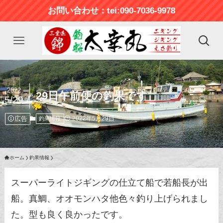
お問い合わせ：tei:090-7036-9978
2022
29日午前便の釣果です
5/29
広告
2022年5月29日
釣果情報
ホーム
釣果情報
スーパーライトジギングの仕立て船で若船長が出
船。真鯛、オオモンハタ他色々釣り上げられまし
た。型も良く良かったです。