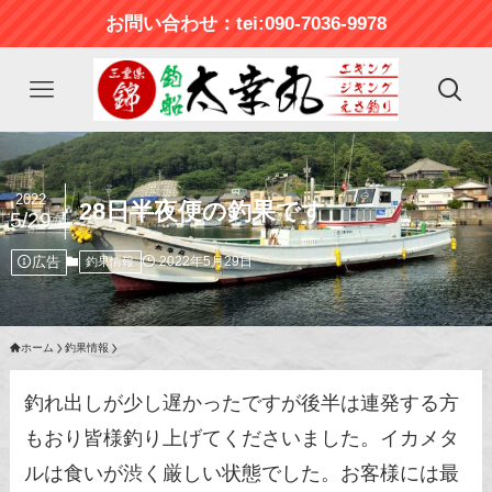
お問い合わせ：tei:090-7036-9978
2022
28日半夜便の釣果です
5/29
広告
2022年5月29日
釣果情報
ホーム
釣果情報
釣れ出しが少し遅かったですが後半は連発する方
もおり皆様釣り上げてくださいました。イカメタ
ルは食いが渋く厳しい状態でした。お客様には最