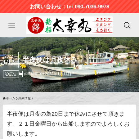
お問い合わせ：tei:090-7036-9978
2022
半夜便は月夜休み
1/17
広告
2022年1月17日
釣果情報
ホーム
釣果情報
半夜便は月夜の為20日まで休みにさせて頂きま
す。２１日金曜日から出船しますのでよろしくお
願いします。