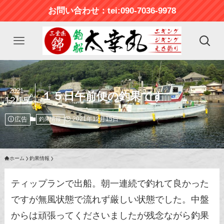
お問い合わせ：tei:090-7036-9978
2021
１５日午前便の釣果です
12/15
広告
2021年12月15日
釣果情報
ホーム
釣果情報
ティップランで出船。朝一連続で釣れて良かった
ですが無風状態で流れず厳しい状態でした。中盤
からは頑張ってくださいましたが残念ながら釣果