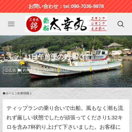
お問い合わせ：tei:090-7036-9978
2021
11日午前便の釣果です
12/11
広告
2021年12月11日
釣果情報
ホーム
釣果情報
ティップランの乗り合いで出船。風もなく潮も流
れず厳しい状態でしたが頑張ってくださり1.32キ
ロを含み7杯釣り上げて下さいました。お客様に