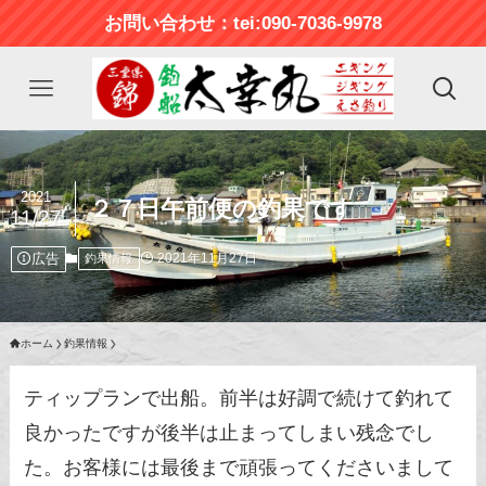
お問い合わせ：tei:090-7036-9978
2021
２７日午前便の釣果です
11/27
広告
2021年11月27日
釣果情報
ホーム
釣果情報
ティップランで出船。前半は好調で続けて釣れて
良かったですが後半は止まってしまい残念でし
た。お客様には最後まで頑張ってくださいまして