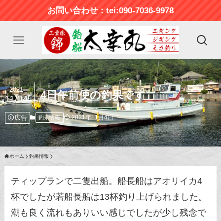
お問い合わせ：tei:090-7036-9978
2021
4日午前便の釣果です
11/04
広告
2021年11月4日
釣果情報
ホーム
釣果情報
ティップランで二隻出船。船長船はアオリイカ4
杯でしたが若船長船は13杯釣り上げられました。
潮も良く流れもありいい感じでしたが少し残念で