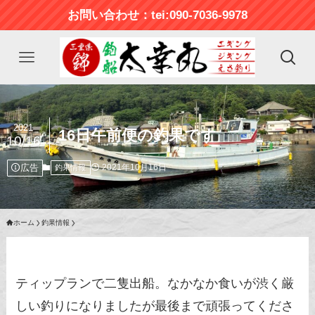
お問い合わせ：tei:090-7036-9978
2021
16日午前便の釣果です
10/16
広告
2021年10月16日
釣果情報
ホーム
釣果情報
ティップランで二隻出船。なかなか食いが渋く厳
しい釣りになりましたが最後まで頑張ってくださ