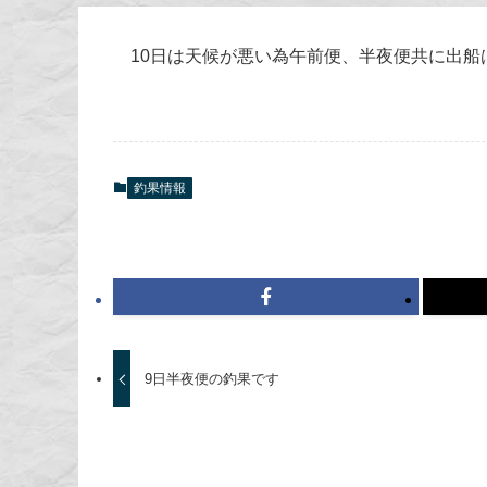
10日は天候が悪い為午前便、半夜便共に出
釣果情報
9日半夜便の釣果です