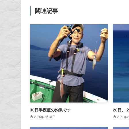
関連記事
30日半夜便の釣果です
26日、
2026年7月31日
2021年