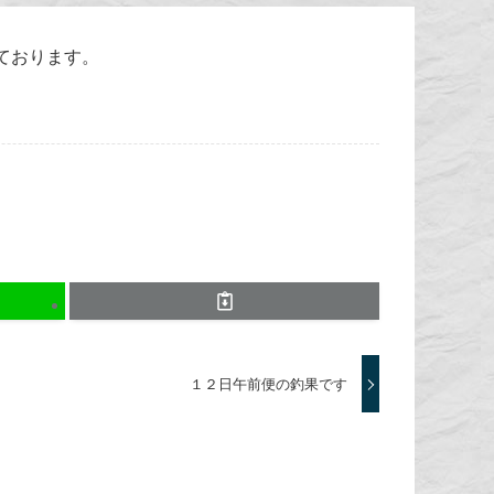
ております。
１２日午前便の釣果です