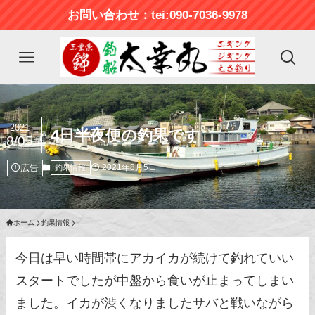
お問い合わせ：tei:090-7036-9978
2021
4日半夜便の釣果です
8/05
広告
2021年8月5日
釣果情報
ホーム
釣果情報
今日は早い時間帯にアカイカが続けて釣れていい
スタートでしたが中盤から食いが止まってしまい
ました。イカが渋くなりましたサバと戦いながら