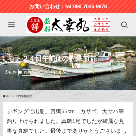
お問い合わせ：tei:090-7036-9978
2021
２４日午前便の釣果です
5/24
広告
2021年5月24日
釣果情報
ホーム
釣果情報
ジギングで出船。真鯛65cm、カサゴ、大サバ等
釣り上げられました。真鯛1尾でしたが綺麗な見
事な真鯛でした。最後までありがとうございまし