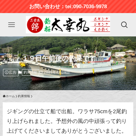
お問い合わせ：tei:090-7036-9978
2021
１９日午前便の釣果です
4/19
広告
2021年4月19日
釣果情報
ホーム
釣果情報
ジギングの仕立て船で出船。ワラサ75cmを2尾釣
り上げられました。予想外の風の中頑張って釣り
上げてくださいましてありがとうございました。