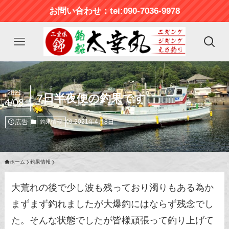
お問い合わせ：tei:090-7036-9978
2021
7日半夜便の釣果です
4/08
広告
2021年4月8日
釣果情報
ホーム
釣果情報
大荒れの後で少し波も残っており濁りもある為か
まずまず釣れましたが大爆釣にはならず残念でし
た。そんな状態でしたが皆様頑張って釣り上げて