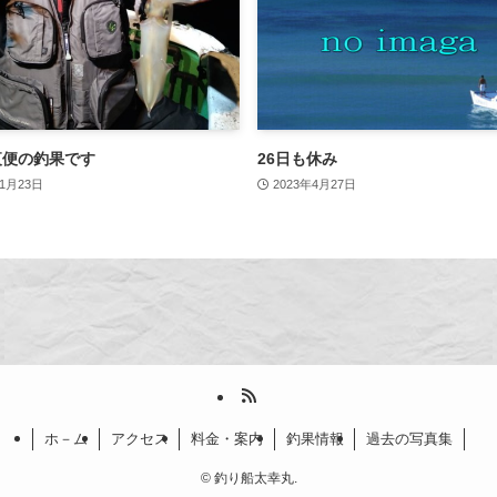
夜便の釣果です
26日も休み
11月23日
2023年4月27日
ホ－ム
アクセス
料金・案内
釣果情報
過去の写真集
©
釣り船太幸丸.