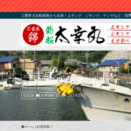
三重県大紀町錦港から出港！エギング、ジギング、テンヤなど、四
2021
２３日半夜便の釣果です
3/23
広告
2021年3月23日
釣果情報
ホーム
釣果情報